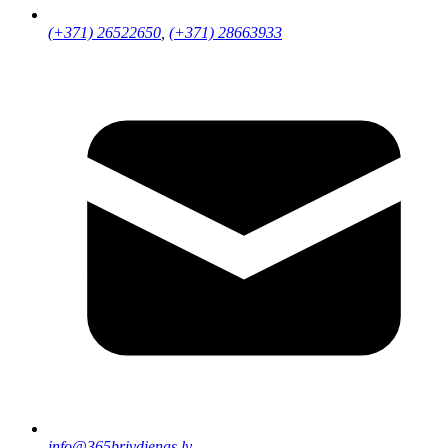
(+371) 26522650
,
(+371) 28663933
info@365brivdienas.lv