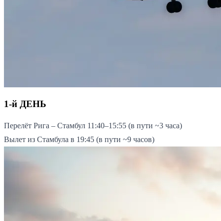
1-й ДЕНЬ
Перелёт Рига – Стамбул 11:40–15:55 (в пути ~3 часа)
Вылет из Стамбула в 19:45 (в пути ~9 часов)