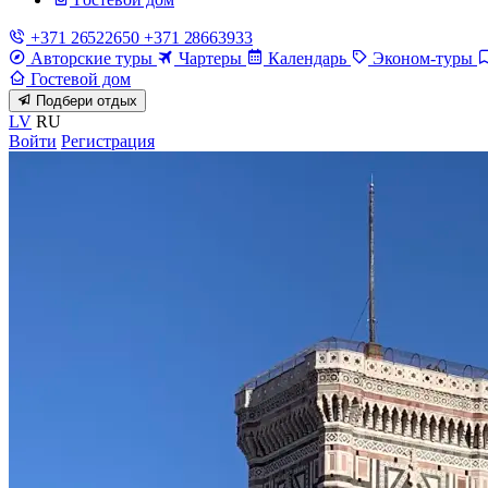
+371 26522650
+371 28663933
Авторские туры
Чартеры
Календарь
Эконом-туры
Гостевой дом
Подбери отдых
LV
RU
Войти
Регистрация