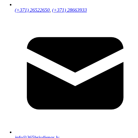
(+371) 26522650
,
(+371) 28663933
info@365brivdienas.lv