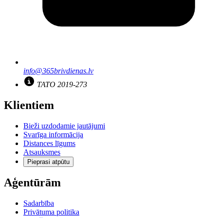
info@365brivdienas.lv
TATO 2019-273
Klientiem
Bieži uzdodamie jautājumi
Svarīga informācija
Distances līgums
Atsauksmes
Pieprasi atpūtu
Aģentūrām
Sadarbība
Privātuma politika