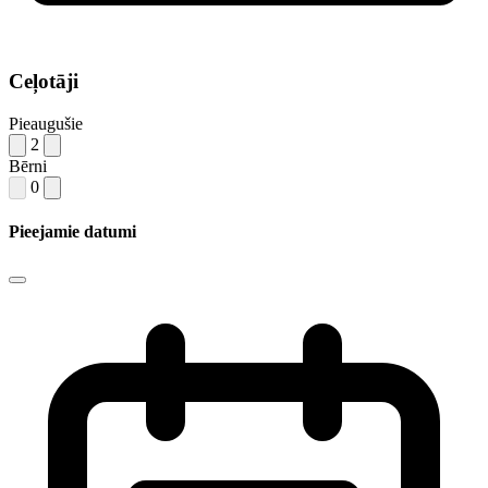
Ceļotāji
Pieaugušie
2
Bērni
0
Pieejamie datumi