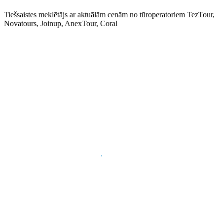
Tiešsaistes meklētājs ar aktuālām cenām no tūroperatoriem TezTour,
Novatours, Joinup, AnexTour, Coral