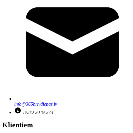
info@365brivdienas.lv
TATO 2019-273
Klientiem