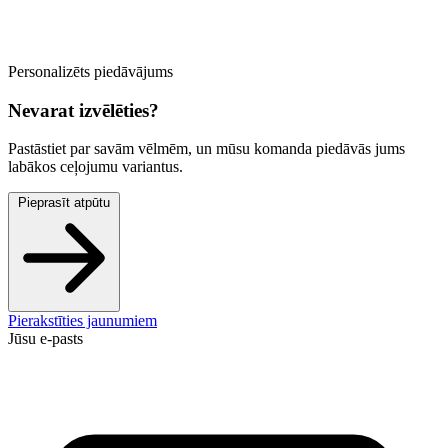
Personalizēts piedāvājums
Nevarat izvēlēties?
Pastāstiet par savām vēlmēm, un mūsu komanda piedāvās jums
labākos ceļojumu variantus.
Pieprasīt atpūtu
Pierakstīties jaunumiem
Jūsu e-pasts