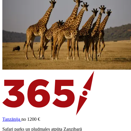
Tanzānija
no 1200 €
Safari parks un pludmales atpūta Zanzibarā