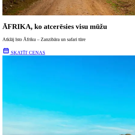
ĀFRIKA, ko atcerēsies visu mūžu
Atklāj īsto Āfriku – Zanzibāra un safari tūre
SKATĪT CENAS