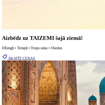
Aizbēdz uz TAIZEMI šajā ziemā!
Džungļi • Tempļi • Tropu salas • Okeāns
SKATĪT CENAS