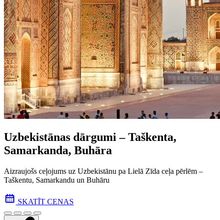
Uzbekistānas dārgumi – Taškenta,
Samarkanda, Buhāra
Aizraujošs ceļojums uz Uzbekistānu pa Lielā Zīda ceļa pēr­lēm –
Taškentu, Samarkandu un Buhāru
SKATĪT CENAS