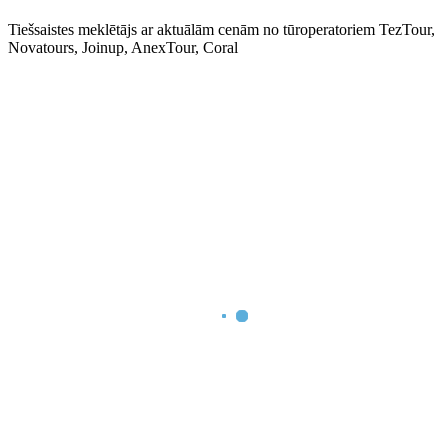
Tiešsaistes meklētājs ar aktuālām cenām no tūroperatoriem TezTour,
Novatours, Joinup, AnexTour, Coral