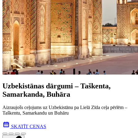
Uzbekistānas dārgumi – Taškenta,
Samarkanda, Buhāra
Aizraujošs ceļojums uz Uzbekistānu pa Lielā Zīda ceļa pēr­lēm –
Taškentu, Samarkandu un Buhāru
SKATĪT CENAS