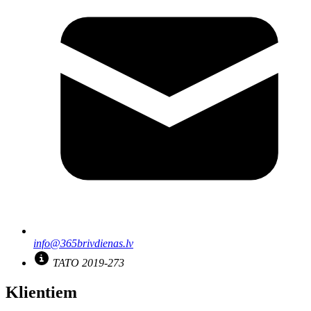
info@365brivdienas.lv
TATO 2019-273
Klientiem