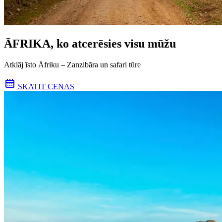
ĀFRIKA, ko atcerēsies visu mūžu
Atklāj īsto Āfriku – Zanzibāra un safari tūre
SKATĪT CENAS