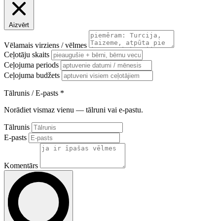
Aizvērt
Vēlamais virziens / vēlmes
Ceļotāju skaits
Ceļojuma periods
Ceļojuma budžets
Tālrunis / E-pasts
*
Norādiet vismaz vienu — tālruni vai e-pastu.
Tālrunis
E-pasts
Komentārs