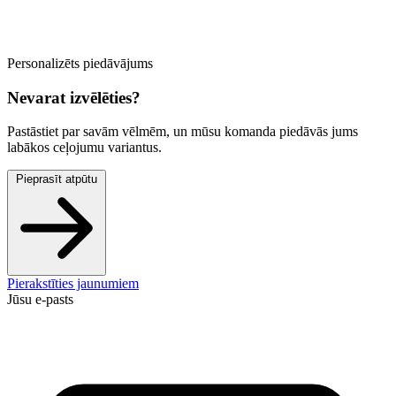
Personalizēts piedāvājums
Nevarat izvēlēties?
Pastāstiet par savām vēlmēm, un mūsu komanda piedāvās jums
labākos ceļojumu variantus.
Pieprasīt atpūtu
Pierakstīties jaunumiem
Jūsu e-pasts