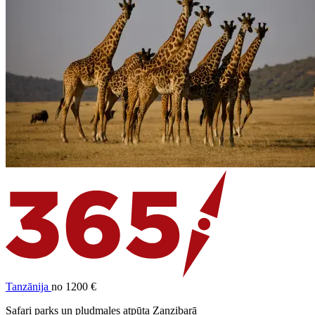
Tanzānija
no 1200 €
Safari parks un pludmales atpūta Zanzibarā