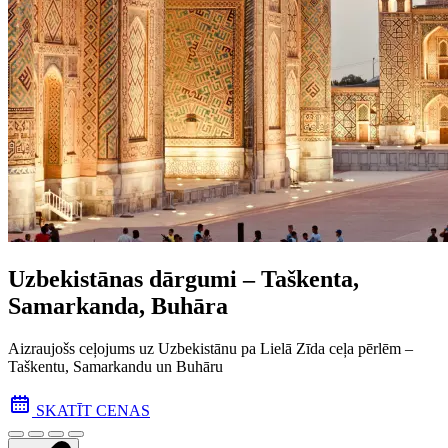
Uzbekistānas dārgumi – Taškenta,
Samarkanda, Buhāra
Aizraujošs ceļojums uz Uzbekistānu pa Lielā Zīda ceļa pēr­lēm –
Taškentu, Samarkandu un Buhāru
SKATĪT CENAS