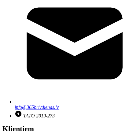
info@365brivdienas.lv
TATO 2019-273
Klientiem