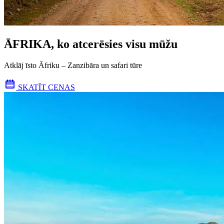
ĀFRIKA, ko atcerēsies visu mūžu
Atklāj īsto Āfriku – Zanzibāra un safari tūre
SKATĪT CENAS