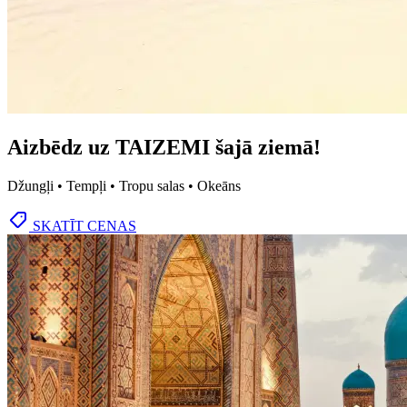
Aizbēdz uz TAIZEMI šajā ziemā!
Džungļi • Tempļi • Tropu salas • Okeāns
SKATĪT CENAS