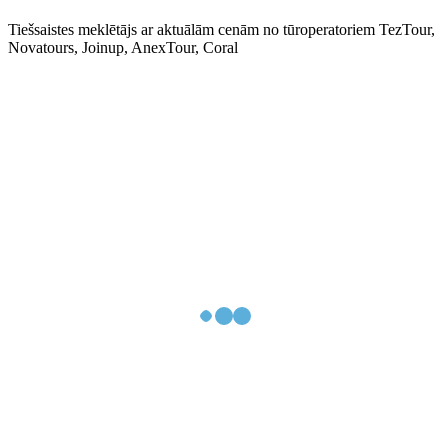
Tiešsaistes meklētājs ar aktuālām cenām no tūroperatoriem TezTour,
Novatours, Joinup, AnexTour, Coral