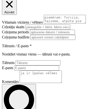
Aizvērt
Vēlamais virziens / vēlmes
Ceļotāju skaits
Ceļojuma periods
Ceļojuma budžets
Tālrunis / E-pasts
*
Norādiet vismaz vienu — tālruni vai e-pastu.
Tālrunis
E-pasts
Komentārs