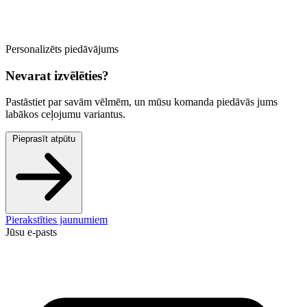
Personalizēts piedāvājums
Nevarat izvēlēties?
Pastāstiet par savām vēlmēm, un mūsu komanda piedāvās jums
labākos ceļojumu variantus.
Pieprasīt atpūtu
Pierakstīties jaunumiem
Jūsu e-pasts