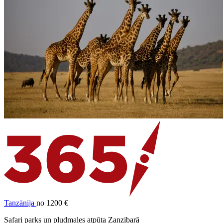
Tanzānija
no 1200 €
Safari parks un pludmales atpūta Zanzibarā