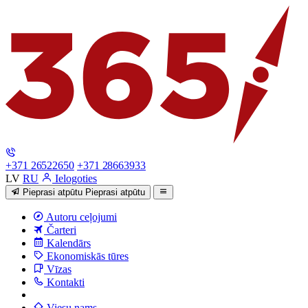
+371 26522650
+371 28663933
LV
RU
Ielogoties
Pieprasi atpūtu
Pieprasi atpūtu
Autoru ceļojumi
Čarteri
Kalendārs
Ekonomiskās tūres
Vīzas
Kontakti
Viesu nams