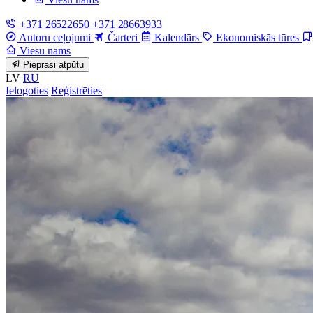
+371 26522650
+371 28663933
Autoru ceļojumi
Čarteri
Kalendārs
Ekonomiskās tūres
Viesu nams
Pieprasi atpūtu
LV
RU
Ielogoties
Reģistrēties