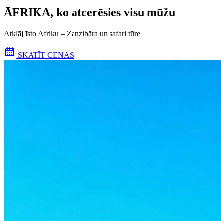
ĀFRIKA, ko atcerēsies visu mūžu
Atklāj īsto Āfriku – Zanzibāra un safari tūre
SKATĪT CENAS