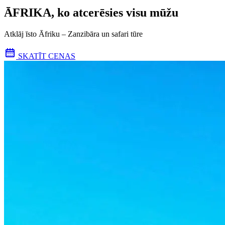
ĀFRIKA, ko atcerēsies visu mūžu
Atklāj īsto Āfriku – Zanzibāra un safari tūre
SKATĪT CENAS