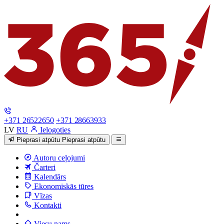
+371 26522650
+371 28663933
LV
RU
Ielogoties
Pieprasi atpūtu
Pieprasi atpūtu
Autoru ceļojumi
Čarteri
Kalendārs
Ekonomiskās tūres
Vīzas
Kontakti
Viesu nams