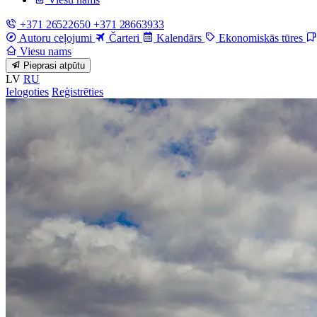
+371 26522650
+371 28663933
Autoru ceļojumi
Čarteri
Kalendārs
Ekonomiskās tūres
Viesu nams
Pieprasi atpūtu
LV
RU
Ielogoties
Reģistrēties