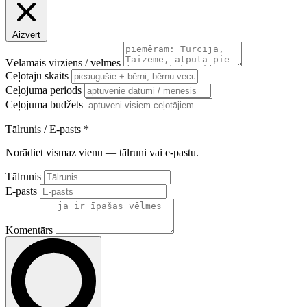
Aizvērt
Vēlamais virziens / vēlmes
Ceļotāju skaits
Ceļojuma periods
Ceļojuma budžets
Tālrunis / E-pasts
*
Norādiet vismaz vienu — tālruni vai e-pastu.
Tālrunis
E-pasts
Komentārs