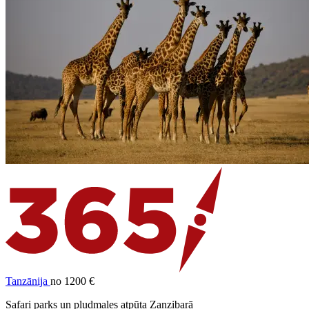
Tanzānija
no 1200 €
Safari parks un pludmales atpūta Zanzibarā