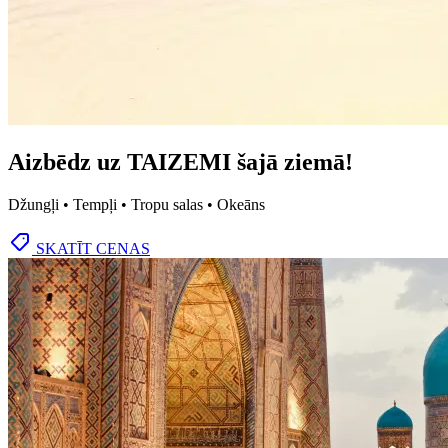
Aizbēdz uz TAIZEMI šajā ziemā!
Džungļi • Tempļi • Tropu salas • Okeāns
SKATĪT CENAS