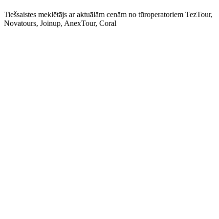
Tiešsaistes meklētājs ar aktuālām cenām no tūroperatoriem TezTour,
Novatours, Joinup, AnexTour, Coral