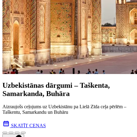
Uzbekistānas dārgumi – Taškenta,
Samarkanda, Buhāra
Aizraujošs ceļojums uz Uzbekistānu pa Lielā Zīda ceļa pēr­lēm –
Taškentu, Samarkandu un Buhāru
SKATĪT CENAS