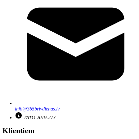
info@365brivdienas.lv
TATO 2019-273
Klientiem