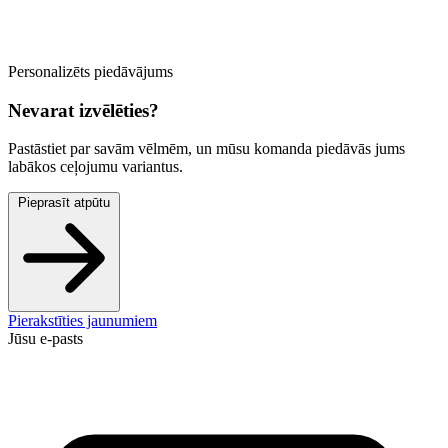
Personalizēts piedāvājums
Nevarat izvēlēties?
Pastāstiet par savām vēlmēm, un mūsu komanda piedāvās jums
labākos ceļojumu variantus.
Pieprasīt atpūtu
Pierakstīties jaunumiem
Jūsu e-pasts