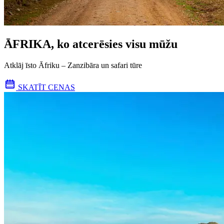
ĀFRIKA, ko atcerēsies visu mūžu
Atklāj īsto Āfriku – Zanzibāra un safari tūre
SKATĪT CENAS