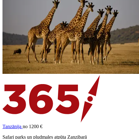
Tanzānija
no 1200 €
Safari parks un pludmales atpūta Zanzibarā