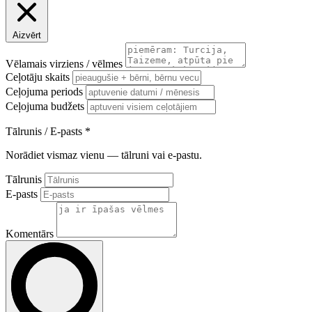
Aizvērt
Vēlamais virziens / vēlmes
Ceļotāju skaits
Ceļojuma periods
Ceļojuma budžets
Tālrunis / E-pasts
*
Norādiet vismaz vienu — tālruni vai e-pastu.
Tālrunis
E-pasts
Komentārs