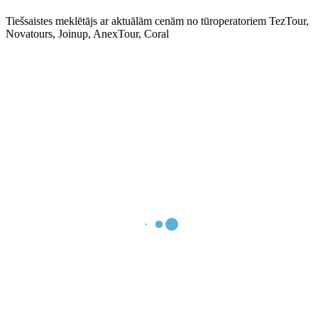
Tiešsaistes meklētājs ar aktuālām cenām no tūroperatoriem TezTour,
Novatours, Joinup, AnexTour, Coral