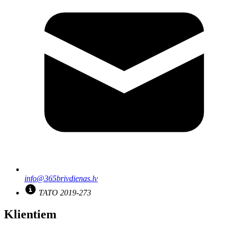
info@365brivdienas.lv
TATO 2019-273
Klientiem