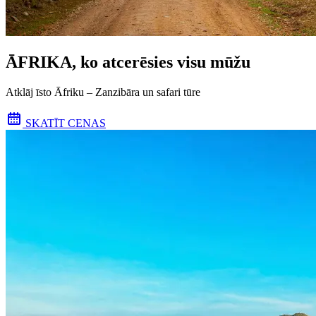
ĀFRIKA, ko atcerēsies visu mūžu
Atklāj īsto Āfriku – Zanzibāra un safari tūre
SKATĪT CENAS