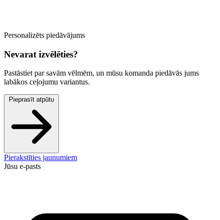
Personalizēts piedāvājums
Nevarat izvēlēties?
Pastāstiet par savām vēlmēm, un mūsu komanda piedāvās jums
labākos ceļojumu variantus.
Pieprasīt atpūtu
Pierakstīties jaunumiem
Jūsu e-pasts