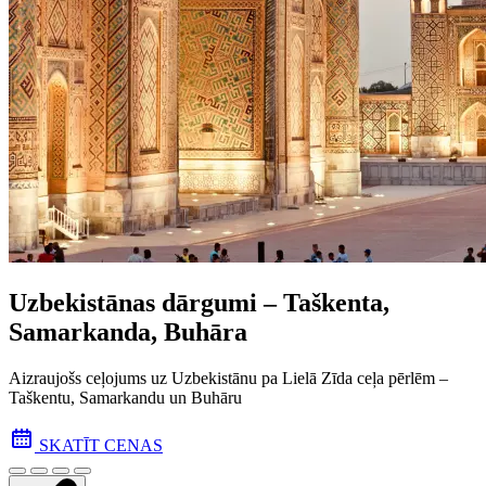
Uzbekistānas dārgumi – Taškenta,
Samarkanda, Buhāra
Aizraujošs ceļojums uz Uzbekistānu pa Lielā Zīda ceļa pēr­lēm –
Taškentu, Samarkandu un Buhāru
SKATĪT CENAS