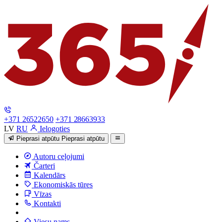
+371 26522650
+371 28663933
LV
RU
Ielogoties
Pieprasi atpūtu
Pieprasi atpūtu
Autoru ceļojumi
Čarteri
Kalendārs
Ekonomiskās tūres
Vīzas
Kontakti
Viesu nams