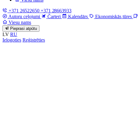
+371 26522650
+371 28663933
Autoru ceļojumi
Čarteri
Kalendārs
Ekonomiskās tūres
Viesu nams
Pieprasi atpūtu
LV
RU
Ielogoties
Reģistrēties