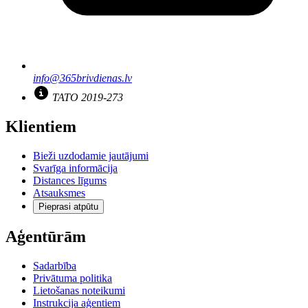
info@365brivdienas.lv
TATO 2019-273
Klientiem
Bieži uzdodamie jautājumi
Svarīga informācija
Distances līgums
Atsauksmes
Pieprasi atpūtu
Aģentūrām
Sadarbība
Privātuma politika
Lietošanas noteikumi
Instrukcija aģentiem