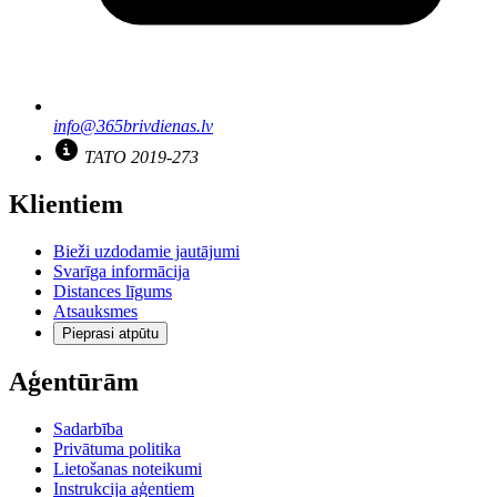
info@365brivdienas.lv
TATO 2019-273
Klientiem
Bieži uzdodamie jautājumi
Svarīga informācija
Distances līgums
Atsauksmes
Pieprasi atpūtu
Aģentūrām
Sadarbība
Privātuma politika
Lietošanas noteikumi
Instrukcija aģentiem