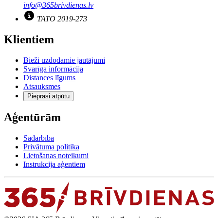
info@365brivdienas.lv
TATO 2019-273
Klientiem
Bieži uzdodamie jautājumi
Svarīga informācija
Distances līgums
Atsauksmes
Pieprasi atpūtu
Aģentūrām
Sadarbība
Privātuma politika
Lietošanas noteikumi
Instrukcija aģentiem