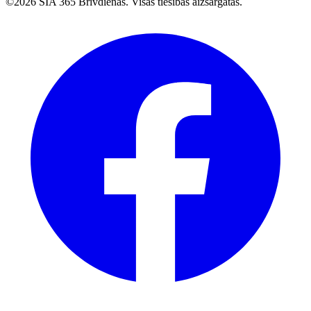
©2026 SIA 365 Brīvdienas. Visas tiesības aizsargātas.