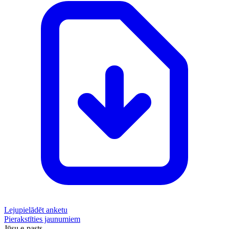
Lejupielādēt anketu
Pierakstīties jaunumiem
Jūsu e-pasts