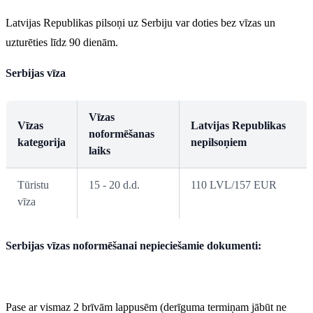
Latvijas Republikas pilsoņi uz Serbiju var doties bez vīzas un
uzturēties līdz 90 dienām.
Serbijas
vīza
Vīz
as
Vīz
as
Latvijas
Republikas
noformēšanas
kategorija
nepilsoņiem
laiks
Tūristu
15 - 20 d.d.
110 LVL/157 EUR
vīza
Serbijas vīzas noformēšanai nepieciešamie dokumenti
:
Pase ar vismaz 2 brīvām lappusēm (derīguma termiņam jābūt ne