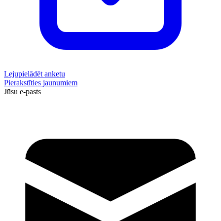
Lejupielādēt anketu
Pierakstīties jaunumiem
Jūsu e-pasts