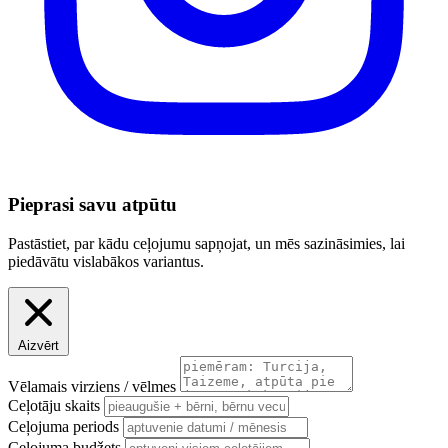
Pieprasi savu atpūtu
Pastāstiet, par kādu ceļojumu sapņojat, un mēs sazināsimies, lai
piedāvātu vislabākos variantus.
Aizvērt
Vēlamais virziens / vēlmes
Ceļotāju skaits
Ceļojuma periods
Ceļojuma budžets