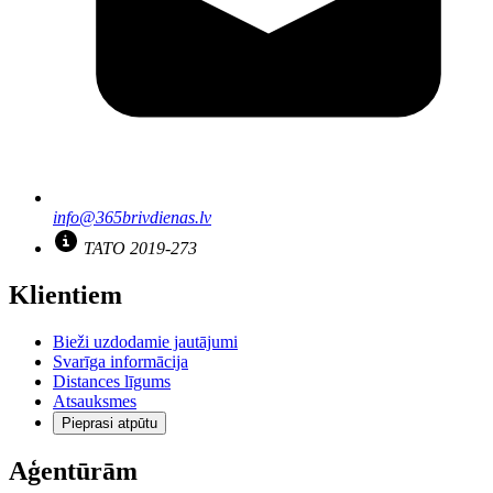
info@365brivdienas.lv
TATO 2019-273
Klientiem
Bieži uzdodamie jautājumi
Svarīga informācija
Distances līgums
Atsauksmes
Pieprasi atpūtu
Aģentūrām