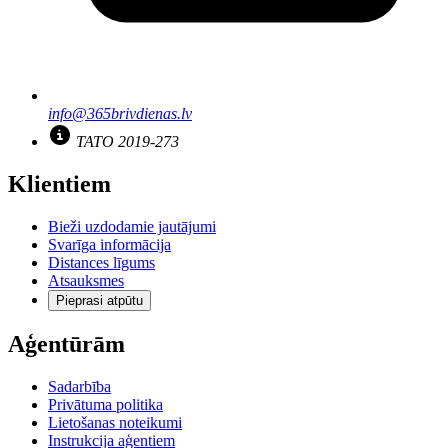
info@365brivdienas.lv
TATO 2019-273
Klientiem
Bieži uzdodamie jautājumi
Svarīga informācija
Distances līgums
Atsauksmes
Pieprasi atpūtu
Aģentūrām
Sadarbība
Privātuma politika
Lietošanas noteikumi
Instrukcija aģentiem