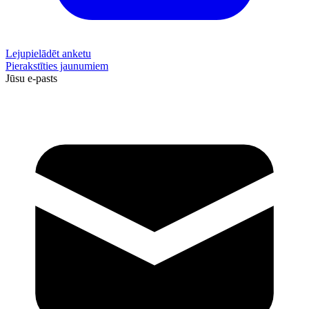
Lejupielādēt anketu
Pierakstīties jaunumiem
Jūsu e-pasts