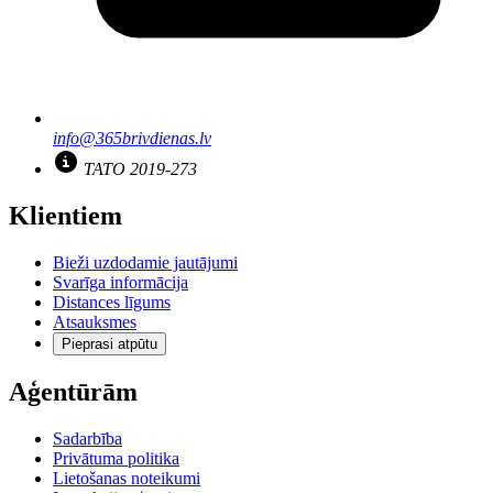
info@365brivdienas.lv
TATO 2019-273
Klientiem
Bieži uzdodamie jautājumi
Svarīga informācija
Distances līgums
Atsauksmes
Pieprasi atpūtu
Aģentūrām
Sadarbība
Privātuma politika
Lietošanas noteikumi