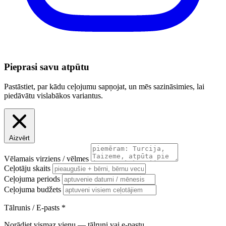
Pieprasi savu atpūtu
Pastāstiet, par kādu ceļojumu sapņojat, un mēs sazināsimies, lai
piedāvātu vislabākos variantus.
Aizvērt
Vēlamais virziens / vēlmes
Ceļotāju skaits
Ceļojuma periods
Ceļojuma budžets
Tālrunis / E-pasts
*
Norādiet vismaz vienu — tālruni vai e-pastu.