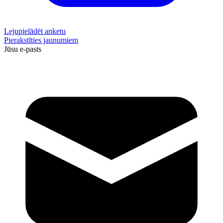
Lejupielādēt anketu
Pierakstīties jaunumiem
Jūsu e-pasts