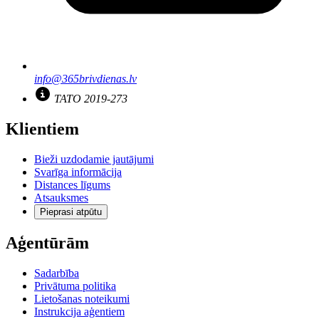
info@365brivdienas.lv
TATO 2019-273
Klientiem
Bieži uzdodamie jautājumi
Svarīga informācija
Distances līgums
Atsauksmes
Pieprasi atpūtu
Aģentūrām
Sadarbība
Privātuma politika
Lietošanas noteikumi
Instrukcija aģentiem