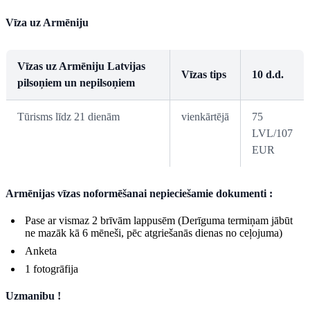
Vīza uz Armēniju
Vīzas uz Armēniju Latvijas
Vīzas tips
10 d.d.
pilsoņiem un nepilsoņiem
Tūrisms līdz 21 dienām
vienkārtējā
75
LVL/107
EUR
Armēnijas vīzas noformēšanai nepieciešamie dokumenti :
Pase ar vismaz 2 brīvām lappusēm (Derīguma termiņam jābūt
ne mazāk kā 6 mēneši, pēc atgriešanās dienas no ceļojuma)
Anketa
1 fotogrāfija
Uzmanibu !