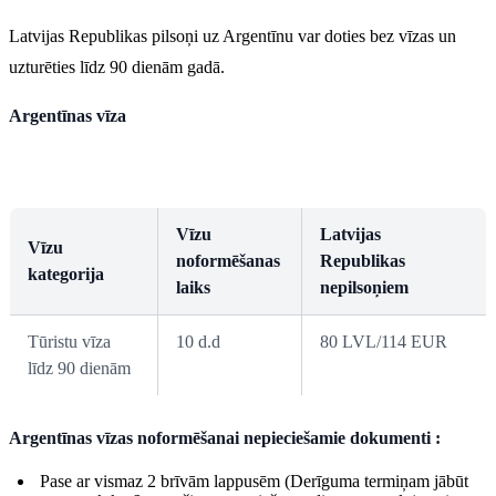
Latvijas Republikas pilsoņi uz Argentīnu var doties bez vīzas un
uzturēties līdz 90 dienām gadā.
Argentīnas vīza
Vīzu
Latvijas
Vīzu
noformēšanas
Republikas
kategorija
laiks
nepilsoņiem
Tūristu vīza
10 d.d
80 LVL/114 EUR
līdz 90 dienām
Argentīnas vīzas noformēšanai nepieciešamie dokumenti :
Pase ar vismaz 2 brīvām lappusēm (Derīguma termiņam jābūt