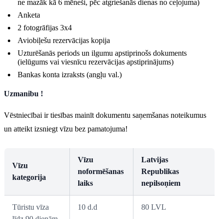
ne mazāk kā 6 mēneši, pēc atgriešanās dienas no ceļojuma)
Anketa
2 fotogrāfijas 3x4
Aviobiļešu rezervācijas kopija
Uzturēšanās periods un ilgumu apstiprinošs dokuments
(ielūgums vai viesnīcu rezervācijas apstiprinājums)
Bankas konta izraksts (angļu val.)
Uzmanibu !
Vēstniecībai ir tiesības mainīt dokumentu saņemšanas noteikumus
un atteikt izsniegt vīzu bez pamatojuma!
Vīzu
Latvijas
Vīzu
noformēšanas
Republikas
kategorija
laiks
nepilsoņiem
Tūristu vīza
10 d.d
80 LVL
līdz 90 dienām