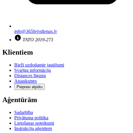
info@365brivdienas.lv
TATO 2019-273
Klientiem
Bieži uzdodamie jautājumi
Svarīga informācija
Distances līgums
Atsauksmes
Pieprasi atpūtu
Aģentūrām
Sadarbība
Privātuma politika
Lietošanas noteikumi
Instrukcija aģentiem