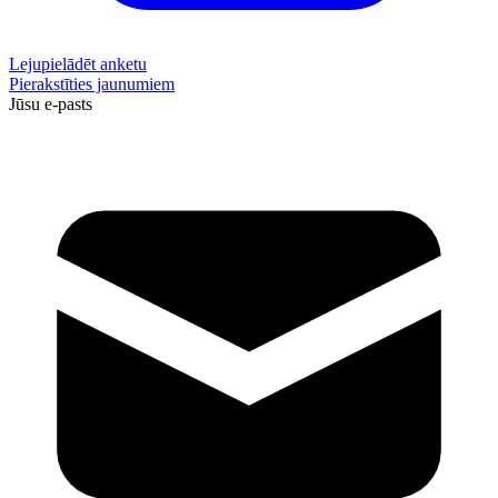
Lejupielādēt anketu
Pierakstīties jaunumiem
Jūsu e-pasts